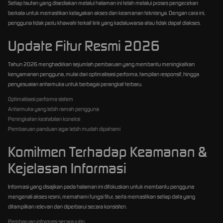
Setiap tautan yang disediakan melalui halaman ini telah melalui proses pengecekan
berkala untuk memastikan kelayakan akses dan keamanan teknisnya. Dengan cara ini,
pengguna tidak perlu khawatir terkait link yang kadaluwarsa atau tidak dapat diakses.
Update Fitur Resmi 2026
Tahun 2026 menghadirkan sejumlah pembaruan yang membantu meningkatkan
kenyamanan pengguna, mulai dari optimalisasi performa, tampilan responsif, hingga
penyesuaian antarmuka untuk berbagai perangkat terbaru.
Optimalisasi performa sistem
Antarmuka yang lebih ramah pengguna
Peningkatan kestabilan koneksi
Pembaruan panduan agar lebih mudah dipahami
Komitmen Terhadap Keamanan &
Kejelasan Informasi
Informasi yang disajikan pada halaman ini difokuskan untuk membantu pengguna
mengenali akses resmi, memahami fungsi fitur, serta memastikan setiap data yang
ditampilkan relevan dan diperbarui secara konsisten.
Pembaruan informasi secara rutin