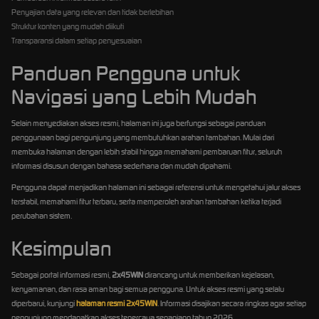
Penyajian data yang relevan dan tidak berlebihan
Struktur konten yang mudah diikuti
Transparansi dalam setiap penyesuaian
Panduan Pengguna untuk
Navigasi yang Lebih Mudah
Selain menyediakan akses resmi, halaman ini juga berfungsi sebagai panduan
penggunaan bagi pengunjung yang membutuhkan arahan tambahan. Mulai dari
membuka halaman dengan lebih stabil hingga memahami pembaruan fitur, seluruh
informasi disusun dengan bahasa sederhana dan mudah dipahami.
Pengguna dapat menjadikan halaman ini sebagai referensi untuk mengetahui jalur akses
terstabil, memahami fitur terbaru, serta memperoleh arahan tambahan ketika terjadi
perubahan sistem.
Kesimpulan
Sebagai portal informasi resmi,
2x45WIN
dirancang untuk memberikan kejelasan,
kenyamanan, dan rasa aman bagi semua pengguna. Untuk akses resmi yang selalu
diperbarui, kunjungi
halaman resmi 2x45WIN
. Informasi disajikan secara ringkas agar setiap
pengunjung mendapatkan akses tepercaya sepanjang tahun 2026.